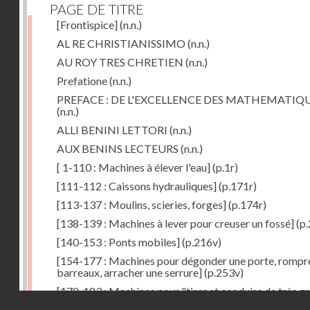
PAGE DE TITRE
[Frontispice]
(n.n.)
AL RE CHRISTIANISSIMO
(n.n.)
AU ROY TRES CHRETIEN
(n.n.)
Prefatione
(n.n.)
PREFACE : DE L'EXCELLENCE DES MATHEMATIQ
(n.n.)
ALLI BENINI LETTORI
(n.n.)
AUX BENINS LECTEURS
(n.n.)
[ 1-110 : Machines à élever l'eau]
(p.1r)
[111-112 : Caissons hydrauliques]
(p.171r)
[113-137 : Moulins, scieries, forges]
(p.174r)
[138-139 : Machines à lever pour creuser un fossé]
(p.
[140-153 : Ponts mobiles]
(p.216v)
[154-177 : Machines pour dégonder une porte, rompr
barreaux, arracher une serrure]
(p.253v)
[178-183 : Machines pour "tirer et conduire de très g
Droits réservés - CNAM
poids"]
(p.291r)