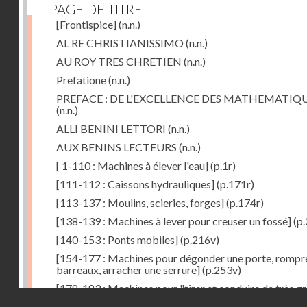
PAGE DE TITRE
[Frontispice]
(n.n.)
AL RE CHRISTIANISSIMO
(n.n.)
AU ROY TRES CHRETIEN
(n.n.)
Prefatione
(n.n.)
PREFACE : DE L'EXCELLENCE DES MATHEMATIQ
(n.n.)
ALLI BENINI LETTORI
(n.n.)
AUX BENINS LECTEURS
(n.n.)
[ 1-110 : Machines à élever l'eau]
(p.1r)
[111-112 : Caissons hydrauliques]
(p.171r)
[113-137 : Moulins, scieries, forges]
(p.174r)
[138-139 : Machines à lever pour creuser un fossé]
(p.
[140-153 : Ponts mobiles]
(p.216v)
[154-177 : Machines pour dégonder une porte, rompr
barreaux, arracher une serrure]
(p.253v)
[178-183 : Machines pour "tirer et conduire de très g
Droits réservés - CNAM
poids"]
(p.291r)