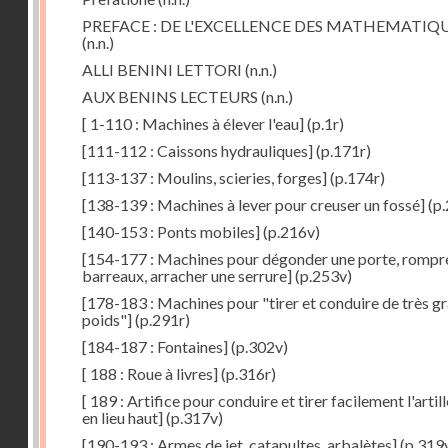
PREFACE : DE L'EXCELLENCE DES MATHEMATIQ
(n.n.)
ALLI BENINI LETTORI
(n.n.)
AUX BENINS LECTEURS
(n.n.)
[ 1-110 : Machines à élever l'eau]
(p.1r)
[111-112 : Caissons hydrauliques]
(p.171r)
[113-137 : Moulins, scieries, forges]
(p.174r)
[138-139 : Machines à lever pour creuser un fossé]
(p.
[140-153 : Ponts mobiles]
(p.216v)
[154-177 : Machines pour dégonder une porte, rompr
barreaux, arracher une serrure]
(p.253v)
[178-183 : Machines pour "tirer et conduire de très g
poids"]
(p.291r)
[184-187 : Fontaines]
(p.302v)
[ 188 : Roue à livres]
(p.316r)
[ 189 : Artifice pour conduire et tirer facilement l'artill
en lieu haut]
(p.317v)
[190-193 : Armes de jet, catapultes, arbalètes]
(p.319