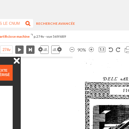
RECHERCHE AVANCÉE
artificiose machine
p.274v - vue 569/689
90%
EXTE
ÉRISÉ