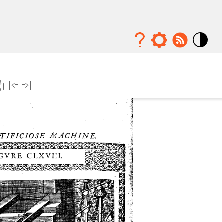
Mode
contraste
élévé