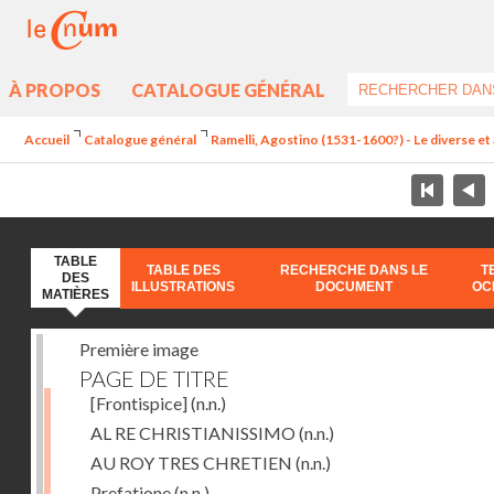
À PROPOS
CATALOGUE GÉNÉRAL
Accueil
Catalogue général
Ramelli, Agostino (1531-1600?) - Le diverse et 
TABLE
TABLE DES
RECHERCHE DANS LE
T
DES
ILLUSTRATIONS
DOCUMENT
OC
MATIÈRES
Première image
PAGE DE TITRE
[Frontispice]
(n.n.)
AL RE CHRISTIANISSIMO
(n.n.)
AU ROY TRES CHRETIEN
(n.n.)
Prefatione
(n.n.)