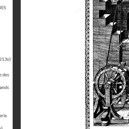
UES
213v)
e des
rands
erie
v)