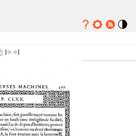
Mode
contraste
élévé