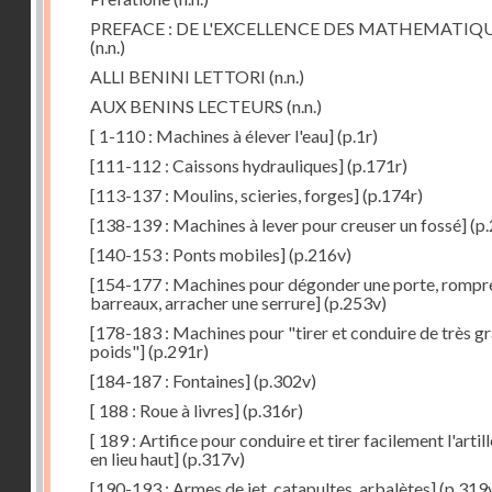
PREFACE : DE L'EXCELLENCE DES MATHEMATIQ
(n.n.)
ALLI BENINI LETTORI
(n.n.)
AUX BENINS LECTEURS
(n.n.)
[ 1-110 : Machines à élever l'eau]
(p.1r)
[111-112 : Caissons hydrauliques]
(p.171r)
[113-137 : Moulins, scieries, forges]
(p.174r)
[138-139 : Machines à lever pour creuser un fossé]
(p.
[140-153 : Ponts mobiles]
(p.216v)
[154-177 : Machines pour dégonder une porte, rompr
barreaux, arracher une serrure]
(p.253v)
[178-183 : Machines pour "tirer et conduire de très g
poids"]
(p.291r)
[184-187 : Fontaines]
(p.302v)
[ 188 : Roue à livres]
(p.316r)
[ 189 : Artifice pour conduire et tirer facilement l'artill
en lieu haut]
(p.317v)
[190-193 : Armes de jet, catapultes, arbalètes]
(p.319