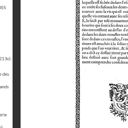
UES
213v)
e des
rands
erie
v)