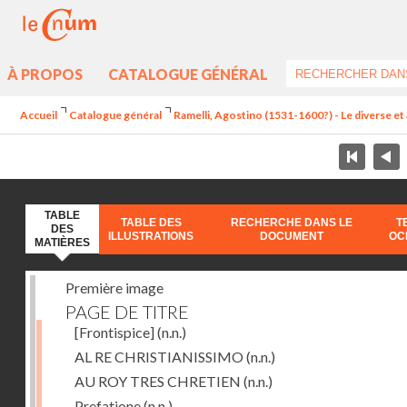
À PROPOS
CATALOGUE GÉNÉRAL
Accueil
Catalogue général
Ramelli, Agostino (1531-1600?) - Le diverse et 
TABLE
TABLE DES
RECHERCHE DANS LE
T
DES
ILLUSTRATIONS
DOCUMENT
OC
MATIÈRES
Première image
PAGE DE TITRE
[Frontispice]
(n.n.)
AL RE CHRISTIANISSIMO
(n.n.)
AU ROY TRES CHRETIEN
(n.n.)
Prefatione
(n.n.)