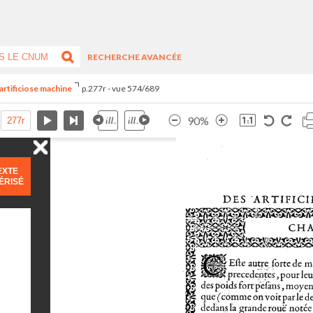
RECHERCHE AVANCÉE
artificiose machine
p.277r - vue 574/689
90%
EXTE
ÉRISÉ