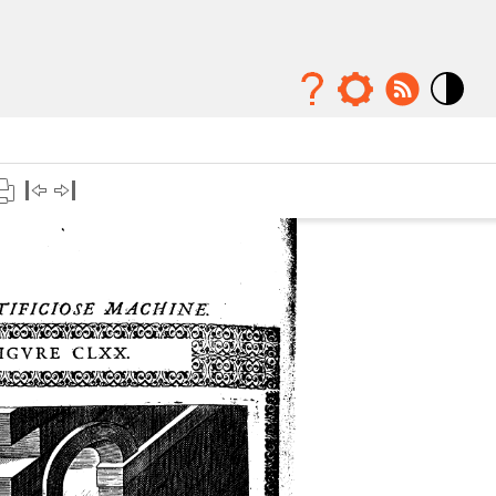
Mode
contraste
élévé