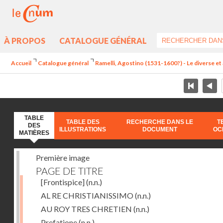
À PROPOS
CATALOGUE GÉNÉRAL
Accueil
Catalogue général
Ramelli, Agostino (1531-1600?) - Le diverse et 
TABLE
TABLE DES
RECHERCHE DANS LE
T
DES
ILLUSTRATIONS
DOCUMENT
OC
MATIÈRES
Première image
PAGE DE TITRE
[Frontispice]
(n.n.)
AL RE CHRISTIANISSIMO
(n.n.)
AU ROY TRES CHRETIEN
(n.n.)
Prefatione
(n.n.)