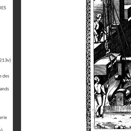
UES
213v)
e des
rands
erie
v)