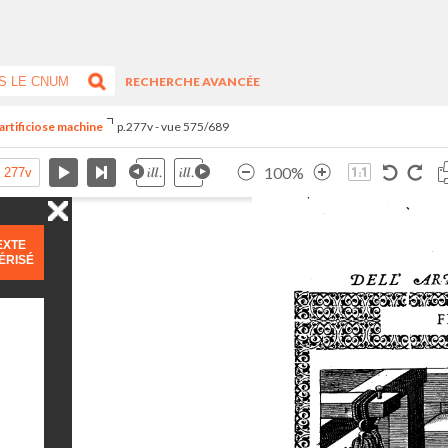
RECHERCHE AVANCÉE
artificiose machine
p.277v - vue 575/689
100%
EXTE
ÉRISÉ