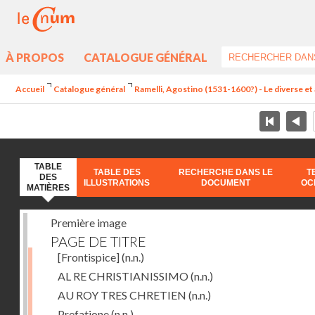
À PROPOS
CATALOGUE GÉNÉRAL
Accueil
Catalogue général
Ramelli, Agostino (1531-1600?) - Le diverse et 
TABLE
TABLE DES
RECHERCHE DANS LE
T
DES
ILLUSTRATIONS
DOCUMENT
OC
MATIÈRES
Première image
PAGE DE TITRE
[Frontispice]
(n.n.)
AL RE CHRISTIANISSIMO
(n.n.)
AU ROY TRES CHRETIEN
(n.n.)
Prefatione
(n.n.)