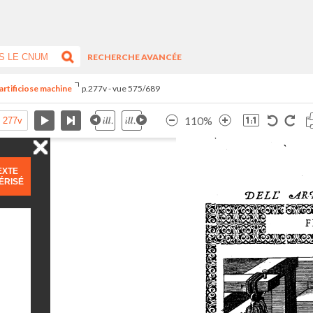
RECHERCHE AVANCÉE
artificiose machine
p.277v - vue 575/689
110%
EXTE
ÉRISÉ