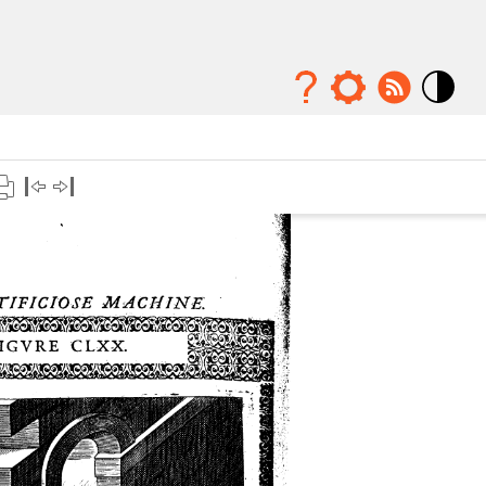
Mode
contraste
élévé