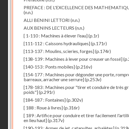
PREFACE : DE L'EXCELLENCE DES MATHEMATIQ
(n.n.)
ALLI BENINI LETTORI
(n.n.)
AUX BENINS LECTEURS
(n.n.)
[ 1-110 : Machines à élever l'eau]
(p.1r)
[111-112 : Caissons hydrauliques]
(p.171r)
[113-137 : Moulins, scieries, forges]
(p.174r)
[138-139 : Machines à lever pour creuser un fossé]
(p.
[140-153 : Ponts mobiles]
(p.216v)
[154-177 : Machines pour dégonder une porte, rompr
barreaux, arracher une serrure]
(p.253v)
[178-183 : Machines pour "tirer et conduire de très g
poids"]
(p.291r)
[184-187 : Fontaines]
(p.302v)
[ 188 : Roue à livres]
(p.316r)
[ 189 : Artifice pour conduire et tirer facilement l'artill
en lieu haut]
(p.317v)
[190-193 : Armes de jet, catapultes, arbalètes]
(p.319