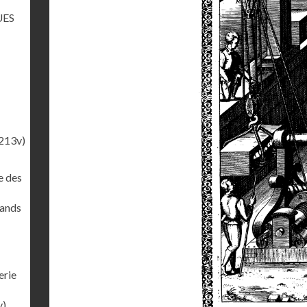
UES
213v)
e des
rands
erie
v)