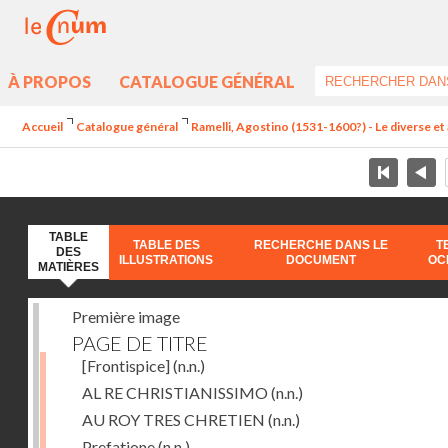
À PROPOS
CATALOGUE GÉNÉRAL
Accueil
Catalogue général
Ramelli, Agostino (1531-1600?) - Le diverse et 
TABLE
TABLE DES
RECHERCHE DANS LE
T
DES
ILLUSTRATIONS
DOCUMENT
OC
MATIÈRES
Première image
PAGE DE TITRE
[Frontispice]
(n.n.)
AL RE CHRISTIANISSIMO
(n.n.)
AU ROY TRES CHRETIEN
(n.n.)
Prefatione
(n.n.)