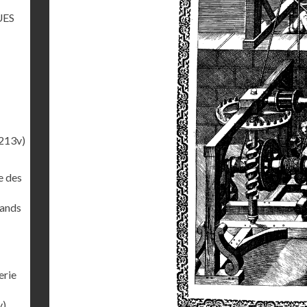
UES
213v)
e des
rands
erie
v)