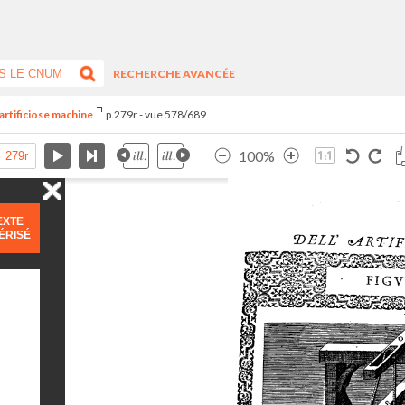
RECHERCHE AVANCÉE
artificiose machine
p.279r - vue 578/689
100%
EXTE
ÉRISÉ