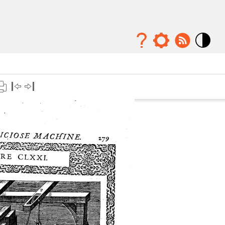
Mode
contraste
élévé