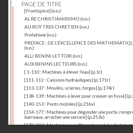
PAGE DE TITRE
[Frontispice]
(n.n.)
AL RE CHRISTIANISSIMO
(n.n.)
AU ROY TRES CHRETIEN
(n.n.)
Prefatione
(n.n.)
PREFACE : DE L'EXCELLENCE DES MATHEMATIQ
(n.n.)
ALLI BENINI LETTORI
(n.n.)
AUX BENINS LECTEURS
(n.n.)
[ 1-110 : Machines à élever l'eau]
(p.1r)
[111-112 : Caissons hydrauliques]
(p.171r)
[113-137 : Moulins, scieries, forges]
(p.174r)
[138-139 : Machines à lever pour creuser un fossé]
(p.
[140-153 : Ponts mobiles]
(p.216v)
[154-177 : Machines pour dégonder une porte, rompr
barreaux, arracher une serrure]
(p.253v)
[178-183 : Machines pour "tirer et conduire de très g
Droits réservés - CNAM
poids"]
(p.291r)