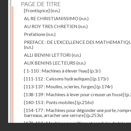
PAGE DE TITRE
[Frontispice]
(n.n.)
AL RE CHRISTIANISSIMO
(n.n.)
AU ROY TRES CHRETIEN
(n.n.)
Prefatione
(n.n.)
PREFACE : DE L'EXCELLENCE DES MATHEMATIQ
(n.n.)
ALLI BENINI LETTORI
(n.n.)
AUX BENINS LECTEURS
(n.n.)
[ 1-110 : Machines à élever l'eau]
(p.1r)
[111-112 : Caissons hydrauliques]
(p.171r)
[113-137 : Moulins, scieries, forges]
(p.174r)
[138-139 : Machines à lever pour creuser un fossé]
(p.
[140-153 : Ponts mobiles]
(p.216v)
[154-177 : Machines pour dégonder une porte, rompr
barreaux, arracher une serrure]
(p.253v)
[178-183 : Machines pour "tirer et conduire de très g
Droits réservés - CNAM
poids"]
(p.291r)