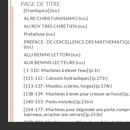
PAGE DE TITRE
[Frontispice]
(n.n.)
AL RE CHRISTIANISSIMO
(n.n.)
AU ROY TRES CHRETIEN
(n.n.)
Prefatione
(n.n.)
PREFACE : DE L'EXCELLENCE DES MATHEMATIQ
(n.n.)
ALLI BENINI LETTORI
(n.n.)
AUX BENINS LECTEURS
(n.n.)
[ 1-110 : Machines à élever l'eau]
(p.1r)
[111-112 : Caissons hydrauliques]
(p.171r)
[113-137 : Moulins, scieries, forges]
(p.174r)
[138-139 : Machines à lever pour creuser un fossé]
(p.
[140-153 : Ponts mobiles]
(p.216v)
[154-177 : Machines pour dégonder une porte, rompr
barreaux, arracher une serrure]
(p.253v)
[178-183 : Machines pour "tirer et conduire de très g
Droits réservés - CNAM
poids"]
(p.291r)