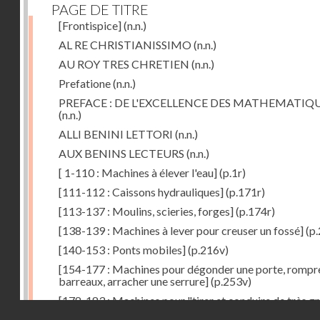
PAGE DE TITRE
[Frontispice]
(n.n.)
AL RE CHRISTIANISSIMO
(n.n.)
AU ROY TRES CHRETIEN
(n.n.)
Prefatione
(n.n.)
PREFACE : DE L'EXCELLENCE DES MATHEMATIQ
(n.n.)
ALLI BENINI LETTORI
(n.n.)
AUX BENINS LECTEURS
(n.n.)
[ 1-110 : Machines à élever l'eau]
(p.1r)
[111-112 : Caissons hydrauliques]
(p.171r)
[113-137 : Moulins, scieries, forges]
(p.174r)
[138-139 : Machines à lever pour creuser un fossé]
(p.
[140-153 : Ponts mobiles]
(p.216v)
[154-177 : Machines pour dégonder une porte, rompr
barreaux, arracher une serrure]
(p.253v)
[178-183 : Machines pour "tirer et conduire de très g
Droits réservés - CNAM
poids"]
(p.291r)