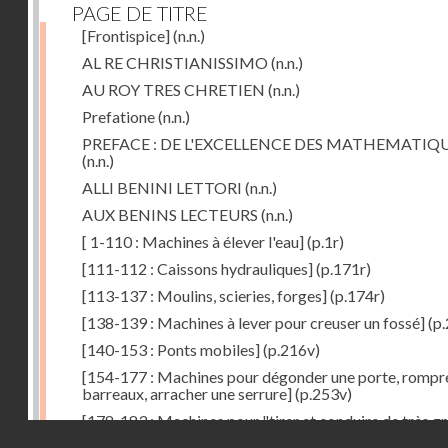
PAGE DE TITRE
[Frontispice]
(n.n.)
AL RE CHRISTIANISSIMO
(n.n.)
AU ROY TRES CHRETIEN
(n.n.)
Prefatione
(n.n.)
PREFACE : DE L'EXCELLENCE DES MATHEMATIQ
(n.n.)
ALLI BENINI LETTORI
(n.n.)
AUX BENINS LECTEURS
(n.n.)
[ 1-110 : Machines à élever l'eau]
(p.1r)
[111-112 : Caissons hydrauliques]
(p.171r)
[113-137 : Moulins, scieries, forges]
(p.174r)
[138-139 : Machines à lever pour creuser un fossé]
(p.
[140-153 : Ponts mobiles]
(p.216v)
[154-177 : Machines pour dégonder une porte, rompr
barreaux, arracher une serrure]
(p.253v)
[178-183 : Machines pour "tirer et conduire de très g
Droits réservés - CNAM
poids"]
(p.291r)