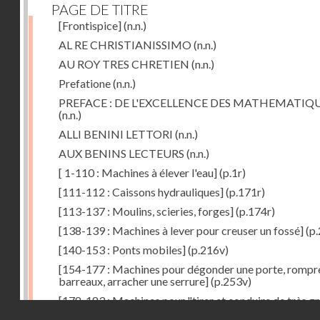
PAGE DE TITRE
[Frontispice]
(n.n.)
AL RE CHRISTIANISSIMO
(n.n.)
AU ROY TRES CHRETIEN
(n.n.)
Prefatione
(n.n.)
PREFACE : DE L'EXCELLENCE DES MATHEMATIQ
(n.n.)
ALLI BENINI LETTORI
(n.n.)
AUX BENINS LECTEURS
(n.n.)
[ 1-110 : Machines à élever l'eau]
(p.1r)
[111-112 : Caissons hydrauliques]
(p.171r)
[113-137 : Moulins, scieries, forges]
(p.174r)
[138-139 : Machines à lever pour creuser un fossé]
(p.
[140-153 : Ponts mobiles]
(p.216v)
[154-177 : Machines pour dégonder une porte, rompr
barreaux, arracher une serrure]
(p.253v)
[178-183 : Machines pour "tirer et conduire de très g
Droits réservés - CNAM
poids"]
(p.291r)