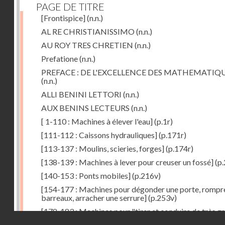
PAGE DE TITRE
[Frontispice]
(n.n.)
AL RE CHRISTIANISSIMO
(n.n.)
AU ROY TRES CHRETIEN
(n.n.)
Prefatione
(n.n.)
PREFACE : DE L'EXCELLENCE DES MATHEMATIQ
(n.n.)
ALLI BENINI LETTORI
(n.n.)
AUX BENINS LECTEURS
(n.n.)
[ 1-110 : Machines à élever l'eau]
(p.1r)
[111-112 : Caissons hydrauliques]
(p.171r)
[113-137 : Moulins, scieries, forges]
(p.174r)
[138-139 : Machines à lever pour creuser un fossé]
(p.
[140-153 : Ponts mobiles]
(p.216v)
[154-177 : Machines pour dégonder une porte, rompr
barreaux, arracher une serrure]
(p.253v)
[178-183 : Machines pour "tirer et conduire de très g
Droits réservés - CNAM
poids"]
(p.291r)