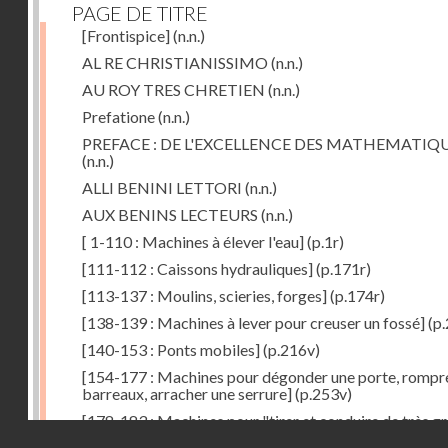
PAGE DE TITRE
[Frontispice]
(n.n.)
AL RE CHRISTIANISSIMO
(n.n.)
AU ROY TRES CHRETIEN
(n.n.)
Prefatione
(n.n.)
PREFACE : DE L'EXCELLENCE DES MATHEMATIQ
(n.n.)
ALLI BENINI LETTORI
(n.n.)
AUX BENINS LECTEURS
(n.n.)
[ 1-110 : Machines à élever l'eau]
(p.1r)
[111-112 : Caissons hydrauliques]
(p.171r)
[113-137 : Moulins, scieries, forges]
(p.174r)
[138-139 : Machines à lever pour creuser un fossé]
(p.
[140-153 : Ponts mobiles]
(p.216v)
[154-177 : Machines pour dégonder une porte, rompr
barreaux, arracher une serrure]
(p.253v)
[178-183 : Machines pour "tirer et conduire de très g
Droits réservés - CNAM
poids"]
(p.291r)