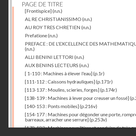
PAGE DE TITRE
[Frontispice]
(n.n.)
AL RE CHRISTIANISSIMO
(n.n.)
AU ROY TRES CHRETIEN
(n.n.)
Prefatione
(n.n.)
PREFACE : DE L'EXCELLENCE DES MATHEMATIQ
(n.n.)
ALLI BENINI LETTORI
(n.n.)
AUX BENINS LECTEURS
(n.n.)
[ 1-110 : Machines à élever l'eau]
(p.1r)
[111-112 : Caissons hydrauliques]
(p.171r)
[113-137 : Moulins, scieries, forges]
(p.174r)
[138-139 : Machines à lever pour creuser un fossé]
(p.
[140-153 : Ponts mobiles]
(p.216v)
[154-177 : Machines pour dégonder une porte, rompr
barreaux, arracher une serrure]
(p.253v)
[178-183 : Machines pour "tirer et conduire de très g
Droits réservés - CNAM
poids"]
(p.291r)