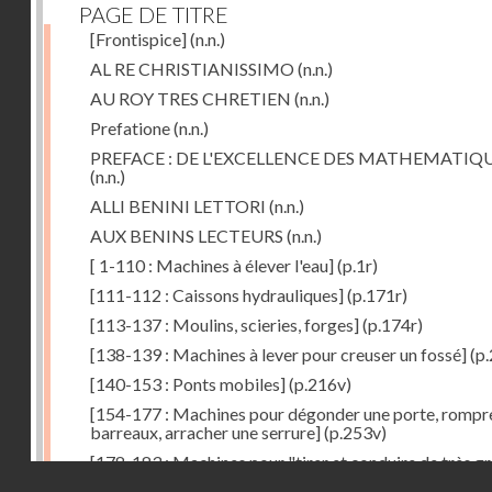
PAGE DE TITRE
[Frontispice]
(n.n.)
AL RE CHRISTIANISSIMO
(n.n.)
AU ROY TRES CHRETIEN
(n.n.)
Prefatione
(n.n.)
PREFACE : DE L'EXCELLENCE DES MATHEMATIQ
(n.n.)
ALLI BENINI LETTORI
(n.n.)
AUX BENINS LECTEURS
(n.n.)
[ 1-110 : Machines à élever l'eau]
(p.1r)
[111-112 : Caissons hydrauliques]
(p.171r)
[113-137 : Moulins, scieries, forges]
(p.174r)
[138-139 : Machines à lever pour creuser un fossé]
(p.
[140-153 : Ponts mobiles]
(p.216v)
[154-177 : Machines pour dégonder une porte, rompr
barreaux, arracher une serrure]
(p.253v)
[178-183 : Machines pour "tirer et conduire de très g
Droits réservés - CNAM
poids"]
(p.291r)