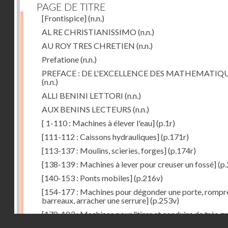
PAGE DE TITRE
[Frontispice]
(n.n.)
AL RE CHRISTIANISSIMO
(n.n.)
AU ROY TRES CHRETIEN
(n.n.)
Prefatione
(n.n.)
PREFACE : DE L'EXCELLENCE DES MATHEMATIQ
(n.n.)
ALLI BENINI LETTORI
(n.n.)
AUX BENINS LECTEURS
(n.n.)
[ 1-110 : Machines à élever l'eau]
(p.1r)
[111-112 : Caissons hydrauliques]
(p.171r)
[113-137 : Moulins, scieries, forges]
(p.174r)
[138-139 : Machines à lever pour creuser un fossé]
(p.
[140-153 : Ponts mobiles]
(p.216v)
[154-177 : Machines pour dégonder une porte, rompr
barreaux, arracher une serrure]
(p.253v)
[178-183 : Machines pour "tirer et conduire de très g
Droits réservés - CNAM
poids"]
(p.291r)