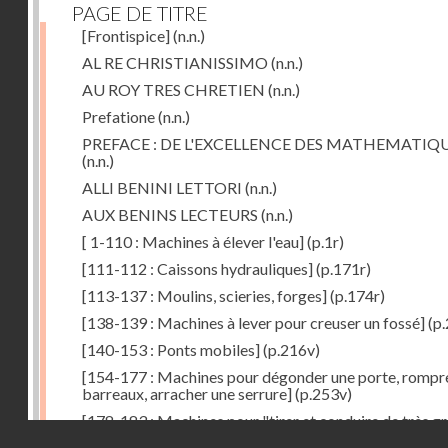
PAGE DE TITRE
[Frontispice]
(n.n.)
AL RE CHRISTIANISSIMO
(n.n.)
AU ROY TRES CHRETIEN
(n.n.)
Prefatione
(n.n.)
PREFACE : DE L'EXCELLENCE DES MATHEMATIQ
(n.n.)
ALLI BENINI LETTORI
(n.n.)
AUX BENINS LECTEURS
(n.n.)
[ 1-110 : Machines à élever l'eau]
(p.1r)
[111-112 : Caissons hydrauliques]
(p.171r)
[113-137 : Moulins, scieries, forges]
(p.174r)
[138-139 : Machines à lever pour creuser un fossé]
(p.
[140-153 : Ponts mobiles]
(p.216v)
[154-177 : Machines pour dégonder une porte, rompr
barreaux, arracher une serrure]
(p.253v)
[178-183 : Machines pour "tirer et conduire de très g
Droits réservés - CNAM
poids"]
(p.291r)