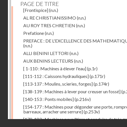
PAGE DE TITRE
[Frontispice]
(n.n.)
AL RE CHRISTIANISSIMO
(n.n.)
AU ROY TRES CHRETIEN
(n.n.)
Prefatione
(n.n.)
PREFACE : DE L'EXCELLENCE DES MATHEMATIQ
(n.n.)
ALLI BENINI LETTORI
(n.n.)
AUX BENINS LECTEURS
(n.n.)
[ 1-110 : Machines à élever l'eau]
(p.1r)
[111-112 : Caissons hydrauliques]
(p.171r)
[113-137 : Moulins, scieries, forges]
(p.174r)
[138-139 : Machines à lever pour creuser un fossé]
(p.
[140-153 : Ponts mobiles]
(p.216v)
[154-177 : Machines pour dégonder une porte, rompr
barreaux, arracher une serrure]
(p.253v)
[178-183 : Machines pour "tirer et conduire de très g
Droits réservés - CNAM
poids"]
(p.291r)