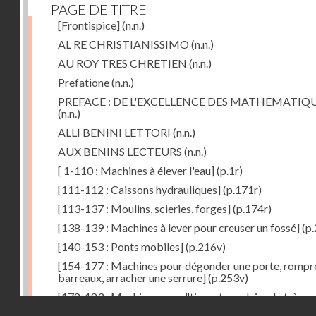
PAGE DE TITRE
[Frontispice]
(n.n.)
AL RE CHRISTIANISSIMO
(n.n.)
AU ROY TRES CHRETIEN
(n.n.)
Prefatione
(n.n.)
PREFACE : DE L'EXCELLENCE DES MATHEMATIQ
(n.n.)
ALLI BENINI LETTORI
(n.n.)
AUX BENINS LECTEURS
(n.n.)
[ 1-110 : Machines à élever l'eau]
(p.1r)
[111-112 : Caissons hydrauliques]
(p.171r)
[113-137 : Moulins, scieries, forges]
(p.174r)
[138-139 : Machines à lever pour creuser un fossé]
(p.
[140-153 : Ponts mobiles]
(p.216v)
[154-177 : Machines pour dégonder une porte, rompr
barreaux, arracher une serrure]
(p.253v)
[178-183 : Machines pour "tirer et conduire de très g
Droits réservés - CNAM
poids"]
(p.291r)