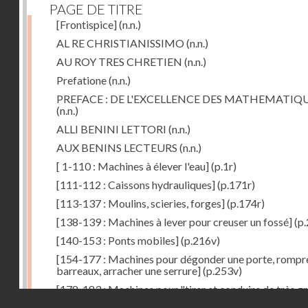
PAGE DE TITRE
[Frontispice]
(n.n.)
AL RE CHRISTIANISSIMO
(n.n.)
AU ROY TRES CHRETIEN
(n.n.)
Prefatione
(n.n.)
PREFACE : DE L'EXCELLENCE DES MATHEMATIQ
(n.n.)
ALLI BENINI LETTORI
(n.n.)
AUX BENINS LECTEURS
(n.n.)
[ 1-110 : Machines à élever l'eau]
(p.1r)
[111-112 : Caissons hydrauliques]
(p.171r)
[113-137 : Moulins, scieries, forges]
(p.174r)
[138-139 : Machines à lever pour creuser un fossé]
(p.
[140-153 : Ponts mobiles]
(p.216v)
[154-177 : Machines pour dégonder une porte, rompr
barreaux, arracher une serrure]
(p.253v)
[178-183 : Machines pour "tirer et conduire de très g
Droits réservés - CNAM
poids"]
(p.291r)