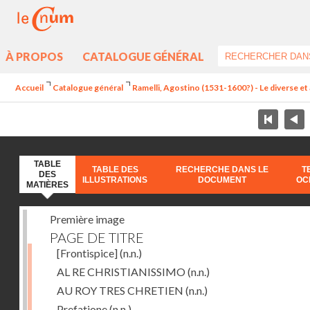
À PROPOS
CATALOGUE GÉNÉRAL
Accueil
Catalogue général
Ramelli, Agostino (1531-1600?) - Le diverse et 
TABLE
TABLE DES
RECHERCHE DANS LE
T
DES
ILLUSTRATIONS
DOCUMENT
OC
MATIÈRES
Première image
PAGE DE TITRE
[Frontispice]
(n.n.)
AL RE CHRISTIANISSIMO
(n.n.)
AU ROY TRES CHRETIEN
(n.n.)
Prefatione
(n.n.)