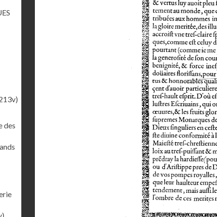
UES
213v)
e des
rands
erie
v)