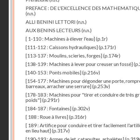
PREFACE : DE L'EXCELLENCE DES MATHEMATIQ
(n.n.)
ALLI BENINI LETTORI
(n.n.)
AUX BENINS LECTEURS
(n.n.)
[ 1-110 : Machines à élever l'eau]
(p.1r)
[111-112 : Caissons hydrauliques]
(p.171r)
[113-137 : Moulins, scieries, forges]
(p.174r)
[138-139 : Machines à lever pour creuser un fossé]
(p.
[140-153 : Ponts mobiles]
(p.216v)
[154-177 : Machines pour dégonder une porte, rompr
barreaux, arracher une serrure]
(p.253v)
[178-183 : Machines pour "tirer et conduire de très g
poids"]
(p.291r)
[184-187 : Fontaines]
(p.302v)
[ 188 : Roue à livres]
(p.316r)
[ 189 : Artifice pour conduire et tirer facilement l'artill
en lieu haut]
(p.317v)
[190-193 : Armes de jet, catapultes, arbalètes]
(p.319