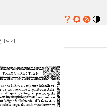
Mode
contraste
élévé