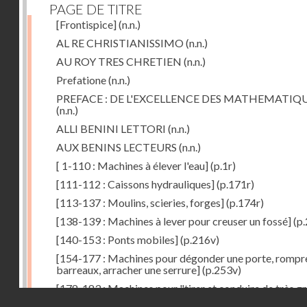
PAGE DE TITRE
[Frontispice]
(n.n.)
AL RE CHRISTIANISSIMO
(n.n.)
AU ROY TRES CHRETIEN
(n.n.)
Prefatione
(n.n.)
PREFACE : DE L'EXCELLENCE DES MATHEMATIQ
(n.n.)
ALLI BENINI LETTORI
(n.n.)
AUX BENINS LECTEURS
(n.n.)
[ 1-110 : Machines à élever l'eau]
(p.1r)
[111-112 : Caissons hydrauliques]
(p.171r)
[113-137 : Moulins, scieries, forges]
(p.174r)
[138-139 : Machines à lever pour creuser un fossé]
(p.
[140-153 : Ponts mobiles]
(p.216v)
[154-177 : Machines pour dégonder une porte, rompr
barreaux, arracher une serrure]
(p.253v)
[178-183 : Machines pour "tirer et conduire de très g
Droits réservés - CNAM
poids"]
(p.291r)