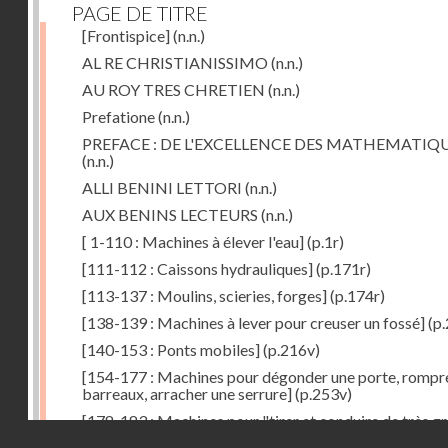
PAGE DE TITRE
[Frontispice]
(n.n.)
AL RE CHRISTIANISSIMO
(n.n.)
AU ROY TRES CHRETIEN
(n.n.)
Prefatione
(n.n.)
PREFACE : DE L'EXCELLENCE DES MATHEMATIQ
(n.n.)
ALLI BENINI LETTORI
(n.n.)
AUX BENINS LECTEURS
(n.n.)
[ 1-110 : Machines à élever l'eau]
(p.1r)
[111-112 : Caissons hydrauliques]
(p.171r)
[113-137 : Moulins, scieries, forges]
(p.174r)
[138-139 : Machines à lever pour creuser un fossé]
(p.
[140-153 : Ponts mobiles]
(p.216v)
[154-177 : Machines pour dégonder une porte, rompr
barreaux, arracher une serrure]
(p.253v)
[178-183 : Machines pour "tirer et conduire de très g
Droits réservés - CNAM
poids"]
(p.291r)