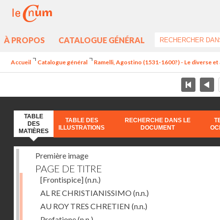
À PROPOS
CATALOGUE GÉNÉRAL
Accueil
Catalogue général
Ramelli, Agostino (1531-1600?) - Le diverse et 
TABLE
TABLE DES
RECHERCHE DANS LE
T
DES
ILLUSTRATIONS
DOCUMENT
OC
MATIÈRES
Première image
PAGE DE TITRE
[Frontispice]
(n.n.)
AL RE CHRISTIANISSIMO
(n.n.)
AU ROY TRES CHRETIEN
(n.n.)
Prefatione
(n.n.)