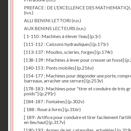
PREFACE : DE L'EXCELLENCE DES MATHEMATIQ
(n.n.)
ALLI BENINI LETTORI
(n.n.)
AUX BENINS LECTEURS
(n.n.)
[ 1-110 : Machines à élever l'eau]
(p.1r)
[111-112 : Caissons hydrauliques]
(p.171r)
[113-137 : Moulins, scieries, forges]
(p.174r)
[138-139 : Machines à lever pour creuser un fossé]
(p.
[140-153 : Ponts mobiles]
(p.216v)
[154-177 : Machines pour dégonder une porte, rompr
barreaux, arracher une serrure]
(p.253v)
[178-183 : Machines pour "tirer et conduire de très g
poids"]
(p.291r)
[184-187 : Fontaines]
(p.302v)
[ 188 : Roue à livres]
(p.316r)
[ 189 : Artifice pour conduire et tirer facilement l'artill
en lieu haut]
(p.317v)
[190-193 : Armes de jet, catapultes, arbalètes]
(p.319