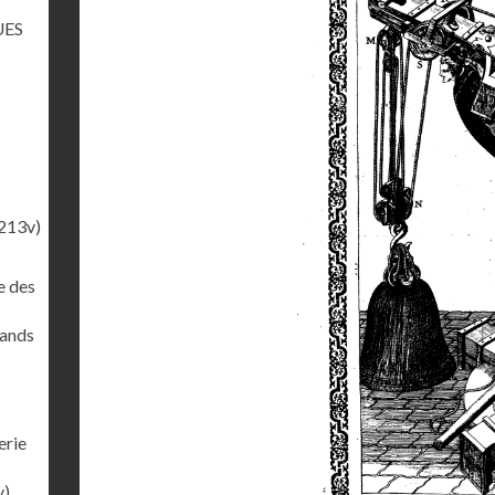
UES
213v)
e des
rands
erie
v)