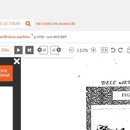
RECHERCHE AVANCÉE
artificiose machine
p.290v - vue 601/689
110%
EXTE
ÉRISÉ