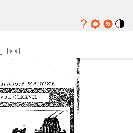
Mode
contraste
élévé