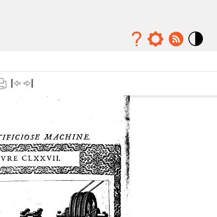
Mode
contraste
élévé