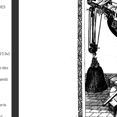
UES
213v)
e des
rands
erie
v)