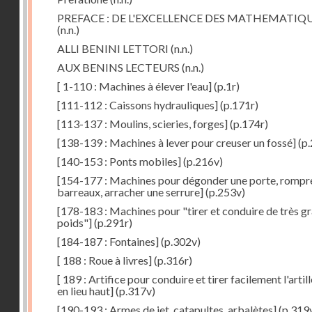
PREFACE : DE L'EXCELLENCE DES MATHEMATIQ
(n.n.)
ALLI BENINI LETTORI
(n.n.)
AUX BENINS LECTEURS
(n.n.)
[ 1-110 : Machines à élever l'eau]
(p.1r)
[111-112 : Caissons hydrauliques]
(p.171r)
[113-137 : Moulins, scieries, forges]
(p.174r)
[138-139 : Machines à lever pour creuser un fossé]
(p.
[140-153 : Ponts mobiles]
(p.216v)
[154-177 : Machines pour dégonder une porte, rompr
barreaux, arracher une serrure]
(p.253v)
[178-183 : Machines pour "tirer et conduire de très g
poids"]
(p.291r)
[184-187 : Fontaines]
(p.302v)
[ 188 : Roue à livres]
(p.316r)
[ 189 : Artifice pour conduire et tirer facilement l'artill
en lieu haut]
(p.317v)
[190-193 : Armes de jet, catapultes, arbalètes]
(p.319