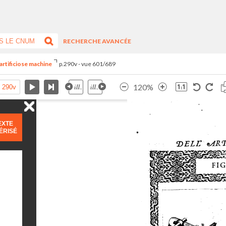
RECHERCHE AVANCÉE
artificiose machine
p.290v - vue 601/689
120%
EXTE
ÉRISÉ