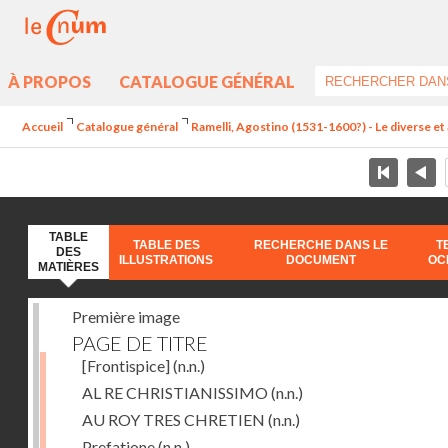
À PROPOS
CATALOGUE GÉNÉRAL
Accueil
Catalogue général
Ramelli, Agostino (1531-1600?) - Le diverse et 
TABLE
TABLE DES
RECHERCHE DANS LE
T
DES
ILLUSTRATIONS
DOCUMENT
OC
MATIÈRES
Première image
PAGE DE TITRE
[Frontispice]
(n.n.)
AL RE CHRISTIANISSIMO
(n.n.)
AU ROY TRES CHRETIEN
(n.n.)
Prefatione
(n.n.)