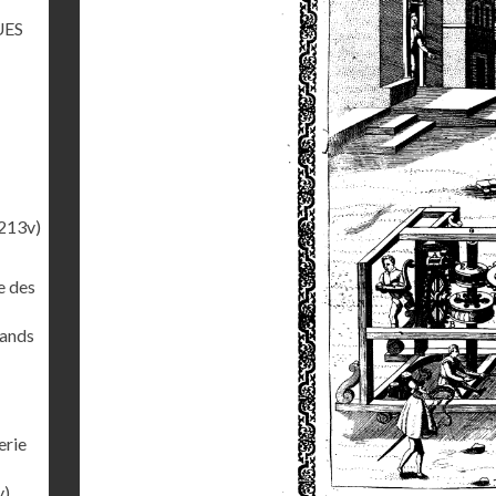
UES
213v)
e des
rands
erie
v)