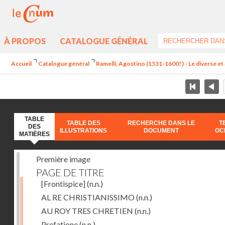
À PROPOS
CATALOGUE GÉNÉRAL
Accueil
Catalogue général
Ramelli, Agostino (1531-1600?) - Le diverse et 
TABLE
TABLE DES
RECHERCHE DANS LE
T
DES
ILLUSTRATIONS
DOCUMENT
OC
MATIÈRES
Première image
PAGE DE TITRE
[Frontispice]
(n.n.)
AL RE CHRISTIANISSIMO
(n.n.)
AU ROY TRES CHRETIEN
(n.n.)
Prefatione
(n.n.)