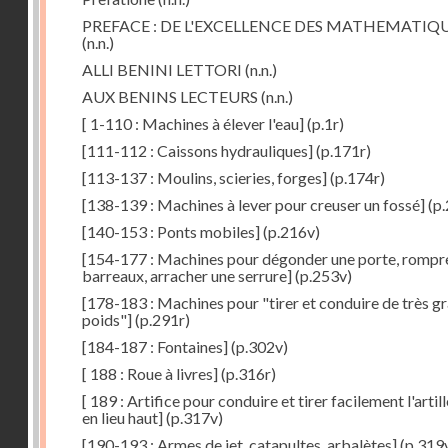
PREFACE : DE L'EXCELLENCE DES MATHEMATIQ
(n.n.)
ALLI BENINI LETTORI
(n.n.)
AUX BENINS LECTEURS
(n.n.)
[ 1-110 : Machines à élever l'eau]
(p.1r)
[111-112 : Caissons hydrauliques]
(p.171r)
[113-137 : Moulins, scieries, forges]
(p.174r)
[138-139 : Machines à lever pour creuser un fossé]
(p.
[140-153 : Ponts mobiles]
(p.216v)
[154-177 : Machines pour dégonder une porte, rompr
barreaux, arracher une serrure]
(p.253v)
[178-183 : Machines pour "tirer et conduire de très g
poids"]
(p.291r)
[184-187 : Fontaines]
(p.302v)
[ 188 : Roue à livres]
(p.316r)
[ 189 : Artifice pour conduire et tirer facilement l'artill
en lieu haut]
(p.317v)
[190-193 : Armes de jet, catapultes, arbalètes]
(p.319