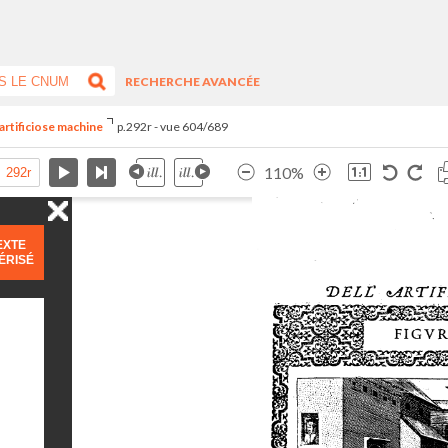
RECHERCHE AVANCÉE
artificiose machine
p.292r - vue 604/689
110%
EXTE
ÉRISÉ