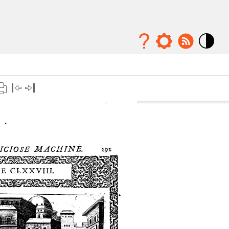
Mode
contraste
élévé