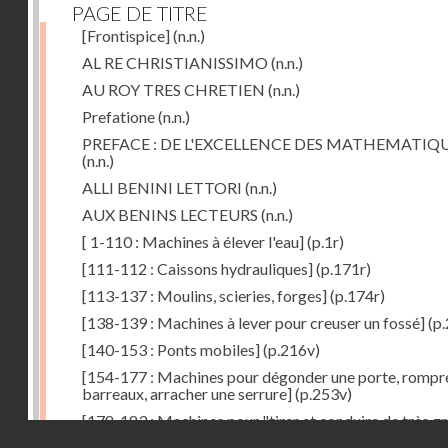
PAGE DE TITRE
[Frontispice]
(n.n.)
AL RE CHRISTIANISSIMO
(n.n.)
AU ROY TRES CHRETIEN
(n.n.)
Prefatione
(n.n.)
PREFACE : DE L'EXCELLENCE DES MATHEMATIQ
(n.n.)
ALLI BENINI LETTORI
(n.n.)
AUX BENINS LECTEURS
(n.n.)
[ 1-110 : Machines à élever l'eau]
(p.1r)
[111-112 : Caissons hydrauliques]
(p.171r)
[113-137 : Moulins, scieries, forges]
(p.174r)
[138-139 : Machines à lever pour creuser un fossé]
(p.
[140-153 : Ponts mobiles]
(p.216v)
[154-177 : Machines pour dégonder une porte, rompr
barreaux, arracher une serrure]
(p.253v)
[178-183 : Machines pour "tirer et conduire de très g
Droits réservés - CNAM
poids"]
(p.291r)