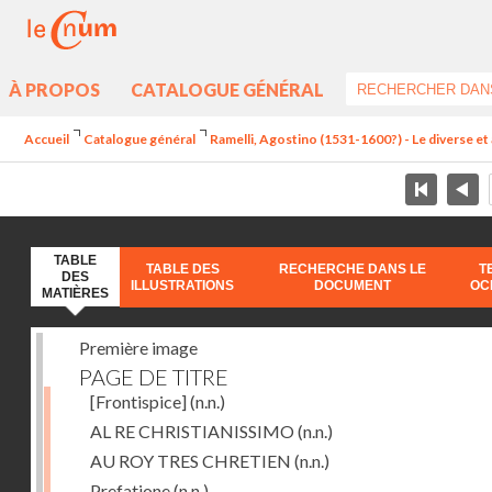
À PROPOS
CATALOGUE GÉNÉRAL
Accueil
Catalogue général
Ramelli, Agostino (1531-1600?) - Le diverse et 
TABLE
TABLE DES
RECHERCHE DANS LE
T
DES
ILLUSTRATIONS
DOCUMENT
OC
MATIÈRES
Première image
PAGE DE TITRE
[Frontispice]
(n.n.)
AL RE CHRISTIANISSIMO
(n.n.)
AU ROY TRES CHRETIEN
(n.n.)
Prefatione
(n.n.)