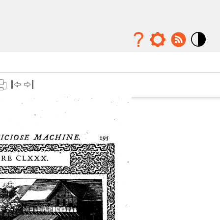
Mode
contraste
élévé