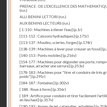
PREFACE : DE L'EXCELLENCE DES MATHEMATIQ
(n.n.)
ALLI BENINI LETTORI
(n.n.)
AUX BENINS LECTEURS
(n.n.)
[ 1-110 : Machines à élever l'eau]
(p.1r)
[111-112 : Caissons hydrauliques]
(p.171r)
[113-137 : Moulins, scieries, forges]
(p.174r)
[138-139 : Machines à lever pour creuser un fossé]
(p.
[140-153 : Ponts mobiles]
(p.216v)
[154-177 : Machines pour dégonder une porte, rompr
barreaux, arracher une serrure]
(p.253v)
[178-183 : Machines pour "tirer et conduire de très g
poids"]
(p.291r)
[184-187 : Fontaines]
(p.302v)
[ 188 : Roue à livres]
(p.316r)
[ 189 : Artifice pour conduire et tirer facilement l'artill
en lieu haut]
(p.317v)
[190-193 : Armes de jet, catapultes, arbalètes]
(p.319