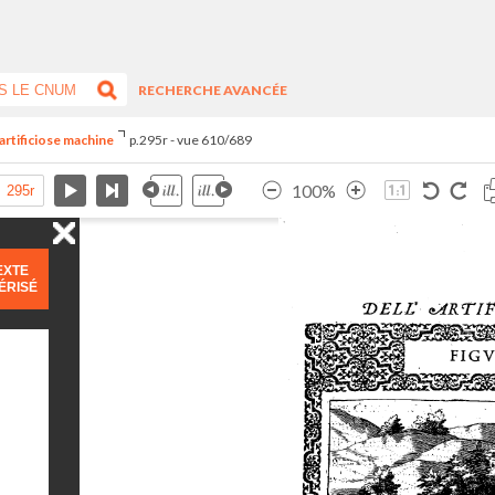
RECHERCHE AVANCÉE
artificiose machine
p.295r - vue 610/689
100%
EXTE
ÉRISÉ