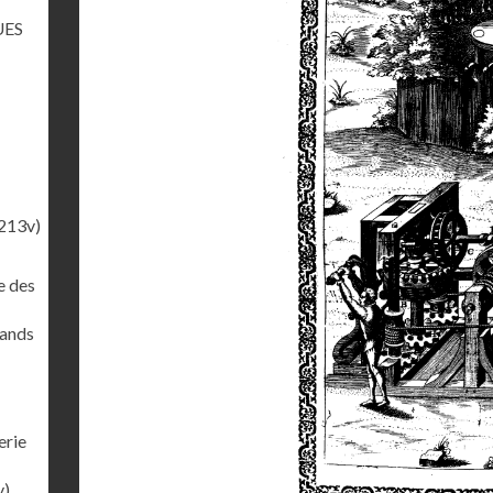
UES
213v)
e des
rands
erie
v)