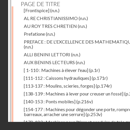
PAGE DE TITRE
[Frontispice]
(n.n.)
AL RE CHRISTIANISSIMO
(n.n.)
AU ROY TRES CHRETIEN
(n.n.)
Prefatione
(n.n.)
PREFACE : DE L'EXCELLENCE DES MATHEMATIQ
(n.n.)
ALLI BENINI LETTORI
(n.n.)
AUX BENINS LECTEURS
(n.n.)
[ 1-110 : Machines à élever l'eau]
(p.1r)
[111-112 : Caissons hydrauliques]
(p.171r)
[113-137 : Moulins, scieries, forges]
(p.174r)
[138-139 : Machines à lever pour creuser un fossé]
(p.
[140-153 : Ponts mobiles]
(p.216v)
[154-177 : Machines pour dégonder une porte, rompr
barreaux, arracher une serrure]
(p.253v)
[178-183 : Machines pour "tirer et conduire de très g
Droits réservés - CNAM
poids"]
(p.291r)