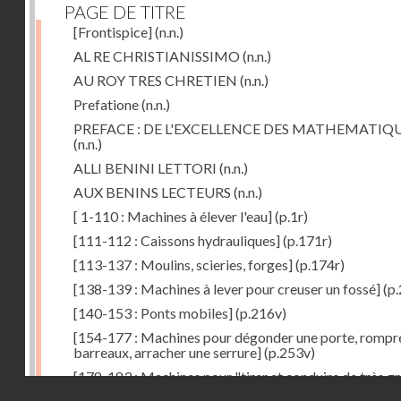
PAGE DE TITRE
[Frontispice]
(n.n.)
AL RE CHRISTIANISSIMO
(n.n.)
AU ROY TRES CHRETIEN
(n.n.)
Prefatione
(n.n.)
PREFACE : DE L'EXCELLENCE DES MATHEMATIQ
(n.n.)
ALLI BENINI LETTORI
(n.n.)
AUX BENINS LECTEURS
(n.n.)
[ 1-110 : Machines à élever l'eau]
(p.1r)
[111-112 : Caissons hydrauliques]
(p.171r)
[113-137 : Moulins, scieries, forges]
(p.174r)
[138-139 : Machines à lever pour creuser un fossé]
(p.
[140-153 : Ponts mobiles]
(p.216v)
[154-177 : Machines pour dégonder une porte, rompr
barreaux, arracher une serrure]
(p.253v)
[178-183 : Machines pour "tirer et conduire de très g
Droits réservés - CNAM
poids"]
(p.291r)