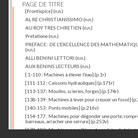
PAGE DE TITRE
[Frontispice]
(n.n.)
AL RE CHRISTIANISSIMO
(n.n.)
AU ROY TRES CHRETIEN
(n.n.)
Prefatione
(n.n.)
PREFACE : DE L'EXCELLENCE DES MATHEMATIQ
(n.n.)
ALLI BENINI LETTORI
(n.n.)
AUX BENINS LECTEURS
(n.n.)
[ 1-110 : Machines à élever l'eau]
(p.1r)
[111-112 : Caissons hydrauliques]
(p.171r)
[113-137 : Moulins, scieries, forges]
(p.174r)
[138-139 : Machines à lever pour creuser un fossé]
(p.
[140-153 : Ponts mobiles]
(p.216v)
[154-177 : Machines pour dégonder une porte, rompr
barreaux, arracher une serrure]
(p.253v)
[178-183 : Machines pour "tirer et conduire de très g
Droits réservés - CNAM
poids"]
(p.291r)