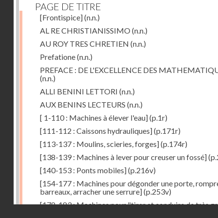
PAGE DE TITRE
[Frontispice]
(n.n.)
AL RE CHRISTIANISSIMO
(n.n.)
AU ROY TRES CHRETIEN
(n.n.)
Prefatione
(n.n.)
PREFACE : DE L'EXCELLENCE DES MATHEMATIQ
(n.n.)
ALLI BENINI LETTORI
(n.n.)
AUX BENINS LECTEURS
(n.n.)
[ 1-110 : Machines à élever l'eau]
(p.1r)
[111-112 : Caissons hydrauliques]
(p.171r)
[113-137 : Moulins, scieries, forges]
(p.174r)
[138-139 : Machines à lever pour creuser un fossé]
(p.
[140-153 : Ponts mobiles]
(p.216v)
[154-177 : Machines pour dégonder une porte, rompr
barreaux, arracher une serrure]
(p.253v)
[178-183 : Machines pour "tirer et conduire de très g
Droits réservés - CNAM
poids"]
(p.291r)