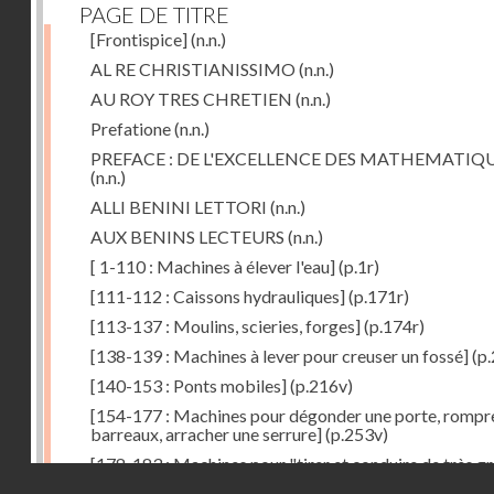
PAGE DE TITRE
[Frontispice]
(n.n.)
AL RE CHRISTIANISSIMO
(n.n.)
AU ROY TRES CHRETIEN
(n.n.)
Prefatione
(n.n.)
PREFACE : DE L'EXCELLENCE DES MATHEMATIQ
(n.n.)
ALLI BENINI LETTORI
(n.n.)
AUX BENINS LECTEURS
(n.n.)
[ 1-110 : Machines à élever l'eau]
(p.1r)
[111-112 : Caissons hydrauliques]
(p.171r)
[113-137 : Moulins, scieries, forges]
(p.174r)
[138-139 : Machines à lever pour creuser un fossé]
(p.
[140-153 : Ponts mobiles]
(p.216v)
[154-177 : Machines pour dégonder une porte, rompr
barreaux, arracher une serrure]
(p.253v)
[178-183 : Machines pour "tirer et conduire de très g
Droits réservés - CNAM
poids"]
(p.291r)