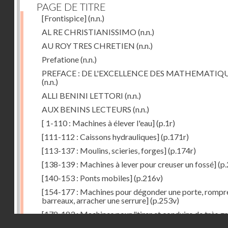
PAGE DE TITRE
[Frontispice]
(n.n.)
AL RE CHRISTIANISSIMO
(n.n.)
AU ROY TRES CHRETIEN
(n.n.)
Prefatione
(n.n.)
PREFACE : DE L'EXCELLENCE DES MATHEMATIQ
(n.n.)
ALLI BENINI LETTORI
(n.n.)
AUX BENINS LECTEURS
(n.n.)
[ 1-110 : Machines à élever l'eau]
(p.1r)
[111-112 : Caissons hydrauliques]
(p.171r)
[113-137 : Moulins, scieries, forges]
(p.174r)
[138-139 : Machines à lever pour creuser un fossé]
(p.
[140-153 : Ponts mobiles]
(p.216v)
[154-177 : Machines pour dégonder une porte, rompr
barreaux, arracher une serrure]
(p.253v)
[178-183 : Machines pour "tirer et conduire de très g
Droits réservés - CNAM
poids"]
(p.291r)