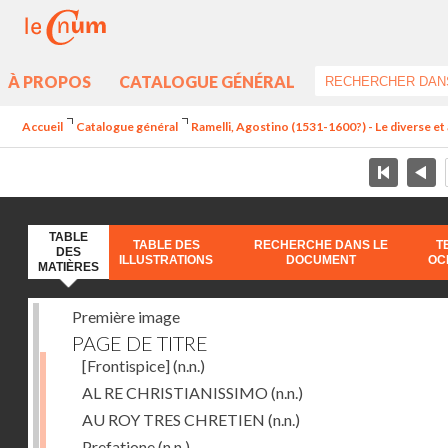
À PROPOS
CATALOGUE GÉNÉRAL
Accueil
Catalogue général
Ramelli, Agostino (1531-1600?) - Le diverse et 
TABLE
TABLE DES
RECHERCHE DANS LE
T
DES
ILLUSTRATIONS
DOCUMENT
OC
MATIÈRES
Première image
PAGE DE TITRE
[Frontispice]
(n.n.)
AL RE CHRISTIANISSIMO
(n.n.)
AU ROY TRES CHRETIEN
(n.n.)
Prefatione
(n.n.)