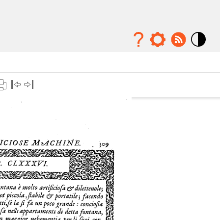
Mode
contraste
élévé