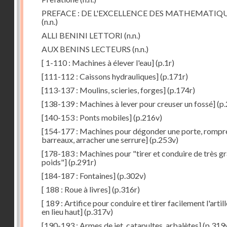
PREFACE : DE L'EXCELLENCE DES MATHEMATIQ
(n.n.)
ALLI BENINI LETTORI
(n.n.)
AUX BENINS LECTEURS
(n.n.)
[ 1-110 : Machines à élever l'eau]
(p.1r)
[111-112 : Caissons hydrauliques]
(p.171r)
[113-137 : Moulins, scieries, forges]
(p.174r)
[138-139 : Machines à lever pour creuser un fossé]
(p.
[140-153 : Ponts mobiles]
(p.216v)
[154-177 : Machines pour dégonder une porte, rompr
barreaux, arracher une serrure]
(p.253v)
[178-183 : Machines pour "tirer et conduire de très g
poids"]
(p.291r)
[184-187 : Fontaines]
(p.302v)
[ 188 : Roue à livres]
(p.316r)
[ 189 : Artifice pour conduire et tirer facilement l'artill
en lieu haut]
(p.317v)
[190-193 : Armes de jet, catapultes, arbalètes]
(p.319