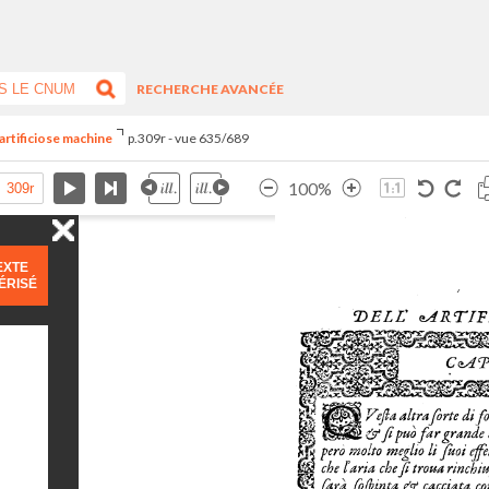
RECHERCHE AVANCÉE
artificiose machine
p.309r - vue 635/689
100%
EXTE
ÉRISÉ