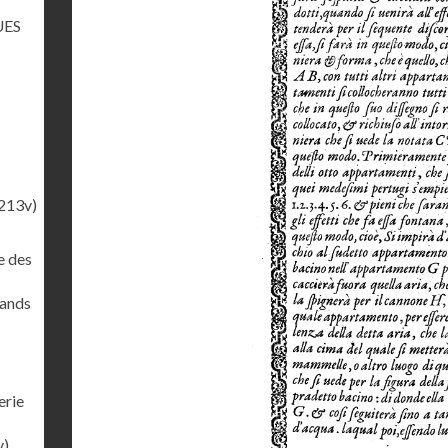
UES
213v)
e des
rands
erie
v)