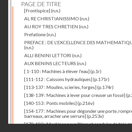
PAGE DE TITRE
[Frontispice]
(n.n.)
AL RE CHRISTIANISSIMO
(n.n.)
AU ROY TRES CHRETIEN
(n.n.)
Prefatione
(n.n.)
PREFACE : DE L'EXCELLENCE DES MATHEMATIQ
(n.n.)
ALLI BENINI LETTORI
(n.n.)
AUX BENINS LECTEURS
(n.n.)
[ 1-110 : Machines à élever l'eau]
(p.1r)
[111-112 : Caissons hydrauliques]
(p.171r)
[113-137 : Moulins, scieries, forges]
(p.174r)
[138-139 : Machines à lever pour creuser un fossé]
(p.
[140-153 : Ponts mobiles]
(p.216v)
[154-177 : Machines pour dégonder une porte, rompr
barreaux, arracher une serrure]
(p.253v)
[178-183 : Machines pour "tirer et conduire de très g
Droits réservés - CNAM
poids"]
(p.291r)