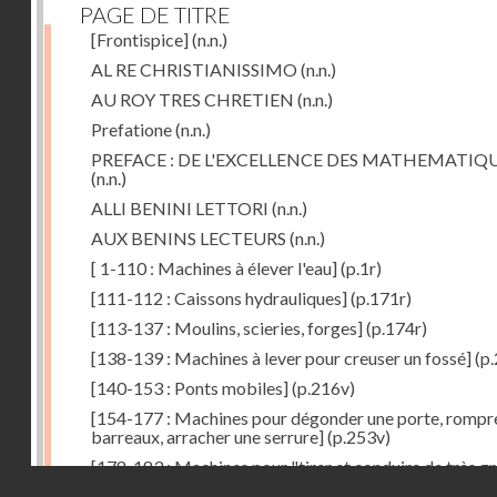
PAGE DE TITRE
[Frontispice]
(n.n.)
AL RE CHRISTIANISSIMO
(n.n.)
AU ROY TRES CHRETIEN
(n.n.)
Prefatione
(n.n.)
PREFACE : DE L'EXCELLENCE DES MATHEMATIQ
(n.n.)
ALLI BENINI LETTORI
(n.n.)
AUX BENINS LECTEURS
(n.n.)
[ 1-110 : Machines à élever l'eau]
(p.1r)
[111-112 : Caissons hydrauliques]
(p.171r)
[113-137 : Moulins, scieries, forges]
(p.174r)
[138-139 : Machines à lever pour creuser un fossé]
(p.
[140-153 : Ponts mobiles]
(p.216v)
[154-177 : Machines pour dégonder une porte, rompr
barreaux, arracher une serrure]
(p.253v)
[178-183 : Machines pour "tirer et conduire de très g
Droits réservés - CNAM
poids"]
(p.291r)