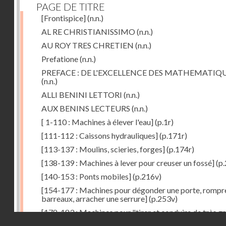
PAGE DE TITRE
[Frontispice]
(n.n.)
AL RE CHRISTIANISSIMO
(n.n.)
AU ROY TRES CHRETIEN
(n.n.)
Prefatione
(n.n.)
PREFACE : DE L'EXCELLENCE DES MATHEMATIQ
(n.n.)
ALLI BENINI LETTORI
(n.n.)
AUX BENINS LECTEURS
(n.n.)
[ 1-110 : Machines à élever l'eau]
(p.1r)
[111-112 : Caissons hydrauliques]
(p.171r)
[113-137 : Moulins, scieries, forges]
(p.174r)
[138-139 : Machines à lever pour creuser un fossé]
(p.
[140-153 : Ponts mobiles]
(p.216v)
[154-177 : Machines pour dégonder une porte, rompr
barreaux, arracher une serrure]
(p.253v)
[178-183 : Machines pour "tirer et conduire de très g
Droits réservés - CNAM
poids"]
(p.291r)