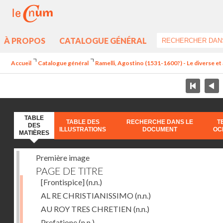
À PROPOS
CATALOGUE GÉNÉRAL
Accueil
Catalogue général
Ramelli, Agostino (1531-1600?) - Le diverse et 
TABLE
TABLE DES
RECHERCHE DANS LE
T
DES
ILLUSTRATIONS
DOCUMENT
OC
MATIÈRES
Première image
PAGE DE TITRE
[Frontispice]
(n.n.)
AL RE CHRISTIANISSIMO
(n.n.)
AU ROY TRES CHRETIEN
(n.n.)
Prefatione
(n.n.)