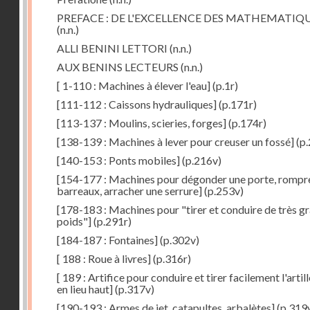
PREFACE : DE L'EXCELLENCE DES MATHEMATIQ
(n.n.)
ALLI BENINI LETTORI
(n.n.)
AUX BENINS LECTEURS
(n.n.)
[ 1-110 : Machines à élever l'eau]
(p.1r)
[111-112 : Caissons hydrauliques]
(p.171r)
[113-137 : Moulins, scieries, forges]
(p.174r)
[138-139 : Machines à lever pour creuser un fossé]
(p.
[140-153 : Ponts mobiles]
(p.216v)
[154-177 : Machines pour dégonder une porte, rompr
barreaux, arracher une serrure]
(p.253v)
[178-183 : Machines pour "tirer et conduire de très g
poids"]
(p.291r)
[184-187 : Fontaines]
(p.302v)
[ 188 : Roue à livres]
(p.316r)
[ 189 : Artifice pour conduire et tirer facilement l'artill
en lieu haut]
(p.317v)
[190-193 : Armes de jet, catapultes, arbalètes]
(p.319