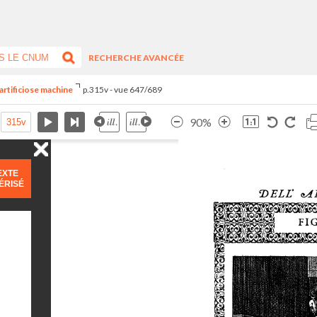
RECHERCHE AVANCÉE
artificiose machine
p.315v - vue 647/689
90%
EXTE
ÉRISÉ