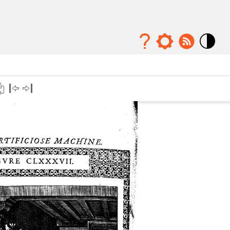
Mode
contraste
élévé