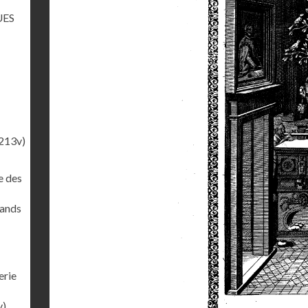
UES
213v)
e des
rands
erie
v)