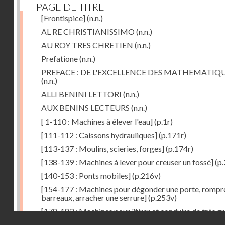
PAGE DE TITRE
[Frontispice]
(n.n.)
AL RE CHRISTIANISSIMO
(n.n.)
AU ROY TRES CHRETIEN
(n.n.)
Prefatione
(n.n.)
PREFACE : DE L'EXCELLENCE DES MATHEMATIQ
(n.n.)
ALLI BENINI LETTORI
(n.n.)
AUX BENINS LECTEURS
(n.n.)
[ 1-110 : Machines à élever l'eau]
(p.1r)
[111-112 : Caissons hydrauliques]
(p.171r)
[113-137 : Moulins, scieries, forges]
(p.174r)
[138-139 : Machines à lever pour creuser un fossé]
(p.
[140-153 : Ponts mobiles]
(p.216v)
[154-177 : Machines pour dégonder une porte, rompr
barreaux, arracher une serrure]
(p.253v)
[178-183 : Machines pour "tirer et conduire de très g
Droits réservés - CNAM
poids"]
(p.291r)