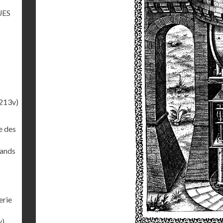
UES
213v)
e des
rands
erie
v)