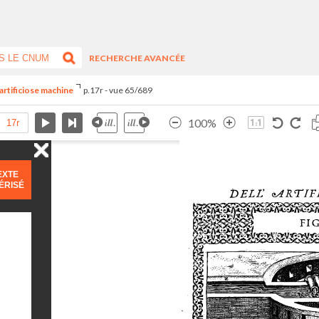
RECHERCHE AVANCÉE
artificiose machine
p.17r - vue 65/689
100%
EXTE
ÉRISÉ