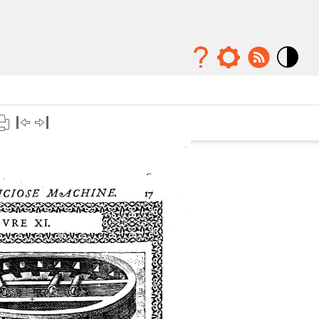
Mode
contraste
élévé