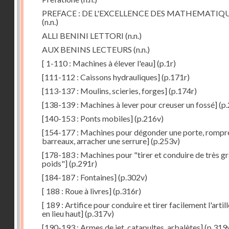
PREFACE : DE L'EXCELLENCE DES MATHEMATIQ
(n.n.)
ALLI BENINI LETTORI
(n.n.)
AUX BENINS LECTEURS
(n.n.)
[ 1-110 : Machines à élever l'eau]
(p.1r)
[111-112 : Caissons hydrauliques]
(p.171r)
[113-137 : Moulins, scieries, forges]
(p.174r)
[138-139 : Machines à lever pour creuser un fossé]
(p.
[140-153 : Ponts mobiles]
(p.216v)
[154-177 : Machines pour dégonder une porte, rompr
barreaux, arracher une serrure]
(p.253v)
[178-183 : Machines pour "tirer et conduire de très g
poids"]
(p.291r)
[184-187 : Fontaines]
(p.302v)
[ 188 : Roue à livres]
(p.316r)
[ 189 : Artifice pour conduire et tirer facilement l'artill
en lieu haut]
(p.317v)
[190-193 : Armes de jet, catapultes, arbalètes]
(p.319