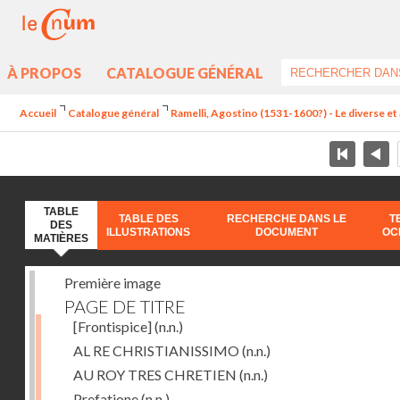
À PROPOS
CATALOGUE GÉNÉRAL
Accueil
Catalogue général
Ramelli, Agostino (1531-1600?) - Le diverse et 
TABLE
TABLE DES
RECHERCHE DANS LE
T
DES
ILLUSTRATIONS
DOCUMENT
OC
MATIÈRES
Première image
PAGE DE TITRE
[Frontispice]
(n.n.)
AL RE CHRISTIANISSIMO
(n.n.)
AU ROY TRES CHRETIEN
(n.n.)
Prefatione
(n.n.)