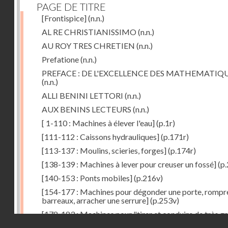
PAGE DE TITRE
[Frontispice]
(n.n.)
AL RE CHRISTIANISSIMO
(n.n.)
AU ROY TRES CHRETIEN
(n.n.)
Prefatione
(n.n.)
PREFACE : DE L'EXCELLENCE DES MATHEMATIQ
(n.n.)
ALLI BENINI LETTORI
(n.n.)
AUX BENINS LECTEURS
(n.n.)
[ 1-110 : Machines à élever l'eau]
(p.1r)
[111-112 : Caissons hydrauliques]
(p.171r)
[113-137 : Moulins, scieries, forges]
(p.174r)
[138-139 : Machines à lever pour creuser un fossé]
(p.
[140-153 : Ponts mobiles]
(p.216v)
[154-177 : Machines pour dégonder une porte, rompr
barreaux, arracher une serrure]
(p.253v)
[178-183 : Machines pour "tirer et conduire de très g
Droits réservés - CNAM
poids"]
(p.291r)