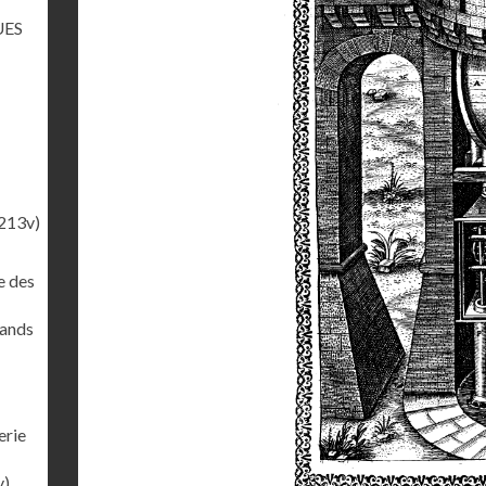
UES
213v)
e des
rands
erie
v)