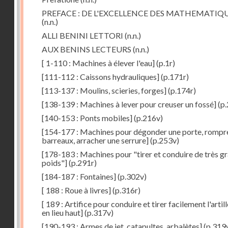
PREFACE : DE L'EXCELLENCE DES MATHEMATIQ
(n.n.)
ALLI BENINI LETTORI
(n.n.)
AUX BENINS LECTEURS
(n.n.)
[ 1-110 : Machines à élever l'eau]
(p.1r)
[111-112 : Caissons hydrauliques]
(p.171r)
[113-137 : Moulins, scieries, forges]
(p.174r)
[138-139 : Machines à lever pour creuser un fossé]
(p.
[140-153 : Ponts mobiles]
(p.216v)
[154-177 : Machines pour dégonder une porte, rompr
barreaux, arracher une serrure]
(p.253v)
[178-183 : Machines pour "tirer et conduire de très g
poids"]
(p.291r)
[184-187 : Fontaines]
(p.302v)
[ 188 : Roue à livres]
(p.316r)
[ 189 : Artifice pour conduire et tirer facilement l'artill
en lieu haut]
(p.317v)
[190-193 : Armes de jet, catapultes, arbalètes]
(p.319