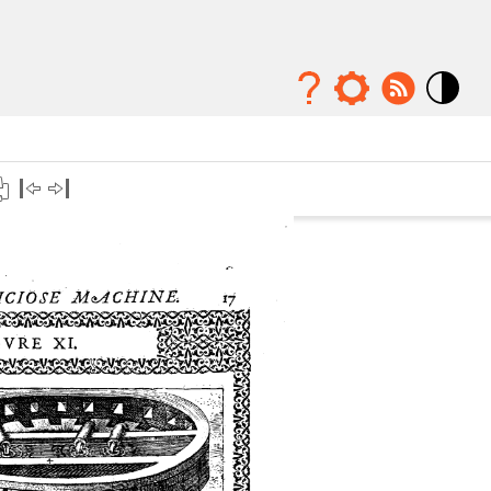
Mode
contraste
élévé