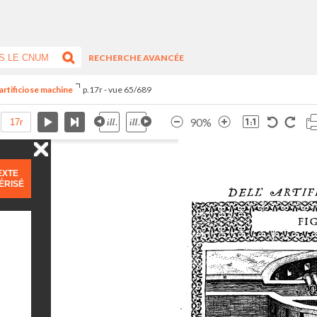
RECHERCHE AVANCÉE
artificiose machine
p.17r - vue 65/689
90%
EXTE
ÉRISÉ