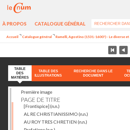
À PROPOS
CATALOGUE GÉNÉRAL
Accueil
Catalogue général
Ramelli, Agostino (1531-1600?) - Le diverse et 
TABLE
TABLE DES
RECHERCHE DANS LE
T
DES
ILLUSTRATIONS
DOCUMENT
OC
MATIÈRES
Première image
PAGE DE TITRE
[Frontispice]
(n.n.)
AL RE CHRISTIANISSIMO
(n.n.)
AU ROY TRES CHRETIEN
(n.n.)
Prefatione
(n.n.)