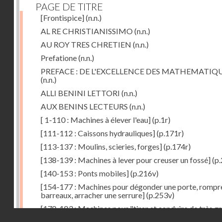
PAGE DE TITRE
[Frontispice]
(n.n.)
AL RE CHRISTIANISSIMO
(n.n.)
AU ROY TRES CHRETIEN
(n.n.)
Prefatione
(n.n.)
PREFACE : DE L'EXCELLENCE DES MATHEMATIQ
(n.n.)
ALLI BENINI LETTORI
(n.n.)
AUX BENINS LECTEURS
(n.n.)
[ 1-110 : Machines à élever l'eau]
(p.1r)
[111-112 : Caissons hydrauliques]
(p.171r)
[113-137 : Moulins, scieries, forges]
(p.174r)
[138-139 : Machines à lever pour creuser un fossé]
(p.
[140-153 : Ponts mobiles]
(p.216v)
[154-177 : Machines pour dégonder une porte, rompr
barreaux, arracher une serrure]
(p.253v)
[178-183 : Machines pour "tirer et conduire de très g
Droits réservés - CNAM
poids"]
(p.291r)