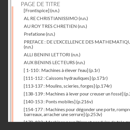
PAGE DE TITRE
[Frontispice]
(n.n.)
AL RE CHRISTIANISSIMO
(n.n.)
AU ROY TRES CHRETIEN
(n.n.)
Prefatione
(n.n.)
PREFACE : DE L'EXCELLENCE DES MATHEMATIQ
(n.n.)
ALLI BENINI LETTORI
(n.n.)
AUX BENINS LECTEURS
(n.n.)
[ 1-110 : Machines à élever l'eau]
(p.1r)
[111-112 : Caissons hydrauliques]
(p.171r)
[113-137 : Moulins, scieries, forges]
(p.174r)
[138-139 : Machines à lever pour creuser un fossé]
(p.
[140-153 : Ponts mobiles]
(p.216v)
[154-177 : Machines pour dégonder une porte, rompr
barreaux, arracher une serrure]
(p.253v)
[178-183 : Machines pour "tirer et conduire de très g
Droits réservés - CNAM
poids"]
(p.291r)