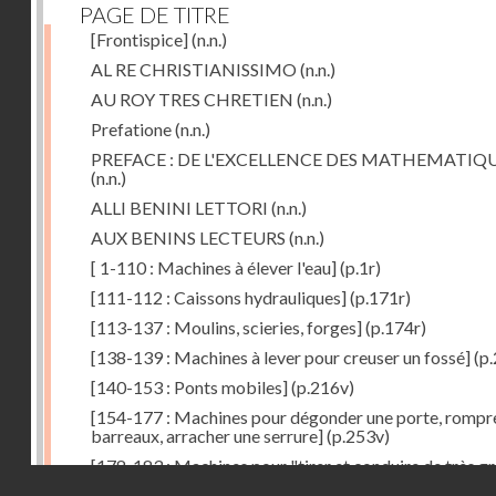
PAGE DE TITRE
[Frontispice]
(n.n.)
AL RE CHRISTIANISSIMO
(n.n.)
AU ROY TRES CHRETIEN
(n.n.)
Prefatione
(n.n.)
PREFACE : DE L'EXCELLENCE DES MATHEMATIQ
(n.n.)
ALLI BENINI LETTORI
(n.n.)
AUX BENINS LECTEURS
(n.n.)
[ 1-110 : Machines à élever l'eau]
(p.1r)
[111-112 : Caissons hydrauliques]
(p.171r)
[113-137 : Moulins, scieries, forges]
(p.174r)
[138-139 : Machines à lever pour creuser un fossé]
(p.
[140-153 : Ponts mobiles]
(p.216v)
[154-177 : Machines pour dégonder une porte, rompr
barreaux, arracher une serrure]
(p.253v)
[178-183 : Machines pour "tirer et conduire de très g
Droits réservés - CNAM
poids"]
(p.291r)