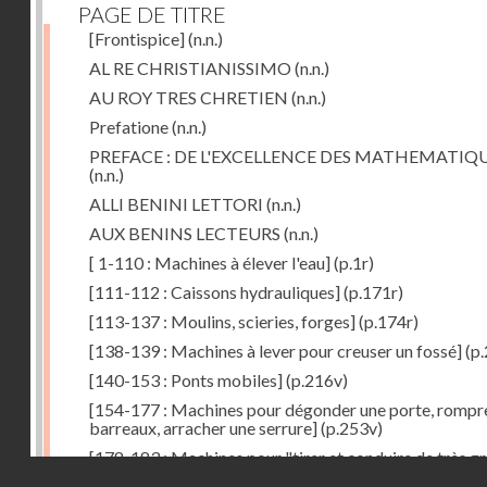
PAGE DE TITRE
[Frontispice]
(n.n.)
AL RE CHRISTIANISSIMO
(n.n.)
AU ROY TRES CHRETIEN
(n.n.)
Prefatione
(n.n.)
PREFACE : DE L'EXCELLENCE DES MATHEMATIQ
(n.n.)
ALLI BENINI LETTORI
(n.n.)
AUX BENINS LECTEURS
(n.n.)
[ 1-110 : Machines à élever l'eau]
(p.1r)
[111-112 : Caissons hydrauliques]
(p.171r)
[113-137 : Moulins, scieries, forges]
(p.174r)
[138-139 : Machines à lever pour creuser un fossé]
(p.
[140-153 : Ponts mobiles]
(p.216v)
[154-177 : Machines pour dégonder une porte, rompr
barreaux, arracher une serrure]
(p.253v)
[178-183 : Machines pour "tirer et conduire de très g
Droits réservés - CNAM
poids"]
(p.291r)