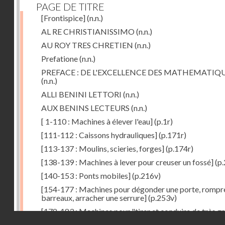
PAGE DE TITRE
[Frontispice]
(n.n.)
AL RE CHRISTIANISSIMO
(n.n.)
AU ROY TRES CHRETIEN
(n.n.)
Prefatione
(n.n.)
PREFACE : DE L'EXCELLENCE DES MATHEMATIQ
(n.n.)
ALLI BENINI LETTORI
(n.n.)
AUX BENINS LECTEURS
(n.n.)
[ 1-110 : Machines à élever l'eau]
(p.1r)
[111-112 : Caissons hydrauliques]
(p.171r)
[113-137 : Moulins, scieries, forges]
(p.174r)
[138-139 : Machines à lever pour creuser un fossé]
(p.
[140-153 : Ponts mobiles]
(p.216v)
[154-177 : Machines pour dégonder une porte, rompr
barreaux, arracher une serrure]
(p.253v)
[178-183 : Machines pour "tirer et conduire de très g
Droits réservés - CNAM
poids"]
(p.291r)